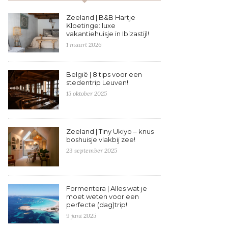
Zeeland | B&B Hartje
Kloetinge: luxe
vakantiehuisje in Ibizastijl!
1 maart 2026
België | 8 tips voor een
stedentrip Leuven!
15 oktober 2025
Zeeland | Tiny Ukiyo – knus
boshuisje vlakbij zee!
23 september 2025
Formentera | Alles wat je
moet weten voor een
perfecte (dag)trip!
9 juni 2025