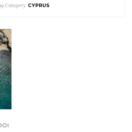
g Category
CYPRUS
OOI