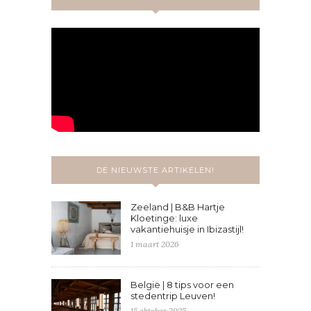
DE NIEUWSTE ARTIKELEN!
Zeeland | B&B Hartje
Kloetinge: luxe
vakantiehuisje in Ibizastijl!
1 maart 2026
België | 8 tips voor een
stedentrip Leuven!
15 oktober 2025