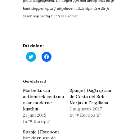
goede mogelijkheid. De wegen zijn niet akelig druk en je
kunt stoppen op zelf uitgekozen uitzichtpunten die je
zeker regelmatig zult tegen komen.
Dit delen:
Klik
Klik
om
om
te
te
delen
delen
met
op
Twitter
Facebook
(Wordt
(Wordt
Gerelateerd
in
in
een
een
Marbella: van
Spanje | Dagtrip aan
nieuw
nieuw
venster
venster
authentiek centrum
de Costa del Sol:
geopend)
geopend)
naar moderne
Nerja en Frigiliana
kustlijn
3 augustus 2017
21 juni 2015
In "♥ Europa II"
In "♥ Europa"
Spanje | Estepona
het dorp van de