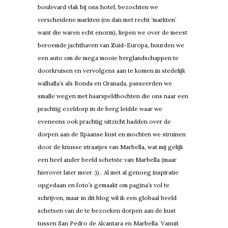
boulevard vlak bij ons hotel, bezochten we
verscheidene markten (en dan met recht ‘markten’
want die waren echt enorm), liepen we over de meest
beroemde jachthaven van Zuid-Europa, huurden we
een auto om de mega mooie berglandschappen te
doorkruisen en vervolgens aan te komen in stedelijk
walhalla’s als Ronda en Granada, passeerden we
smalle wegen met haarspeldbochten die ons naar een
prachtig ezeldorp in de berg leidde waar we
eveneens ook prachtig uitzicht hadden over de
dorpen aan de Spaanse kust en mochten we struinen
door de knusse straatjes van Marbella, wat mij gelijk
een heel ander beeld schetste van Marbella (maar
hierover later meer :)).. Al met al genoeg inspiratie
opgedaan en foto’s gemaakt om pagina’s vol te
schrijven, maar in dit blog wil ik een globaal beeld
schetsen van de te bezoeken dorpen aan de kust
tussen San Pedro de Alcantara en Marbella. Vanuit