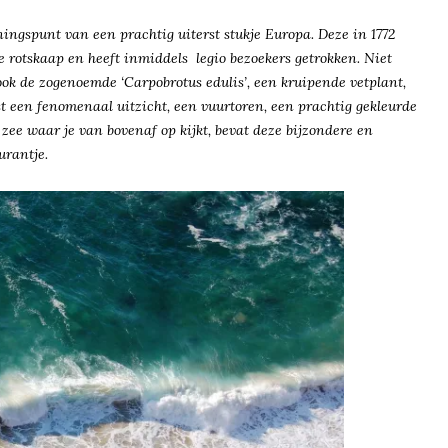
nningspunt van
een pracht
ig
uiterst st
ukje Eu
ropa.
Deze
in 1772
e rotskaap
e
n
heeft inm
iddels legio bezoekers getro
kken
. Nie
t
ook de
zogenoemde ‘Carpobrot
us edulis’, een
krui
pende vet
plant
,
st
een fenomenaal uitzicht, een
vuurtoren, e
en
prachtig gekleurde
 zee waar je v
an bovenaf op kijk
t
, bevat deze
bijzondere
en
urantje.