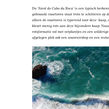
De ‘
Farol do Cabo da Roca’ is
een typisch herke
gebouwde vuurtoren staat trots te schitteren op d
alleen de
vuurtoren is typerend
voor
deze kaa
p, 
kleurt me
nig
rots
aan
deze bij
zo
ndere
k
aap.
Naa
rots
formatie vol met ve
tpla
ntjes en een
wilder
ige
afgelegen plek
ook een
souvenirs
hop en een resta