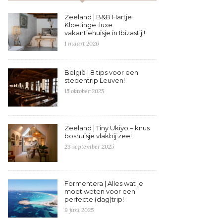
Zeeland | B&B Hartje
Kloetinge: luxe
vakantiehuisje in Ibizastijl!
1 maart 2026
België | 8 tips voor een
stedentrip Leuven!
15 oktober 2025
Zeeland | Tiny Ukiyo – knus
boshuisje vlakbij zee!
23 september 2025
Formentera | Alles wat je
moet weten voor een
perfecte (dag)trip!
9 juni 2025