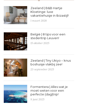
Zeeland | B&B Hartje
Kloetinge: luxe
vakantiehuisje in Ibizastijl!
1 maart 2026
België | 8 tips voor een
stedentrip Leuven!
15 oktober 2025
Zeeland | Tiny Ukiyo – knus
boshuisje vlakbij zee!
23 september 2025
Formentera | Alles wat je
moet weten voor een
perfecte (dag)trip!
9 juni 2025