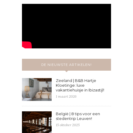
DE NIEUWSTE ARTIKELEN!
Zeeland | B&B Hartje
Kloetinge: luxe
vakantiehuisje in Ibizastijl!
1 maart 2026
België | 8 tips voor een
stedentrip Leuven!
15 oktober 2025