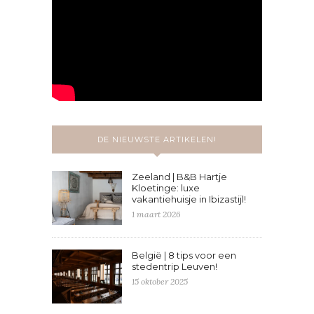
DE NIEUWSTE ARTIKELEN!
Zeeland | B&B Hartje
Kloetinge: luxe
vakantiehuisje in Ibizastijl!
1 maart 2026
België | 8 tips voor een
stedentrip Leuven!
15 oktober 2025