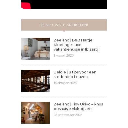
DE NIEUWSTE ARTIKELEN!
Zeeland | B&B Hartje
Kloetinge: luxe
vakantiehuisje in Ibizastijl!
1 maart 2026
België | 8 tips voor een
stedentrip Leuven!
15 oktober 2025
Zeeland | Tiny Ukiyo – knus
boshuisje vlakbij zee!
23 september 2025