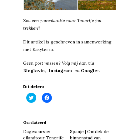
Zou een zonvakantie naar Tenerife jou
trekken?
Dit artikel is geschreven in samenwerking
met Easyterra.
Geen post missen? Volg mij dan via
Bloglovin,
Instagram
en
G
oogle+
.
Dit delen:
Klik
Klik
om
om
te
te
delen
delen
met
op
Twitter
Facebook
(Wordt
(Wordt
Gerelateerd
in
in
een
een
Dagexcursie:
Spanje | Ontdek de
nieuw
nieuw
venster
venster
eilandtour Tenerife
binnenstad van