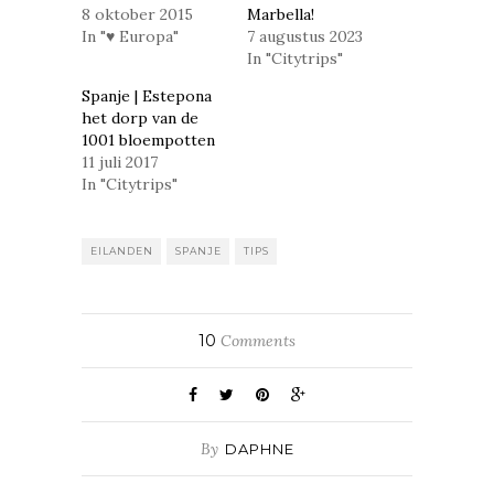
geopend)
geopend)
8 oktober 2015
Marbella!
In "♥ Europa"
7 augustus 2023
In "Citytrips"
Spanje | Estepona
het dorp van de
1001 bloempotten
11 juli 2017
In "Citytrips"
EILANDEN
SPANJE
TIPS
10
Comments
By
DAPHNE