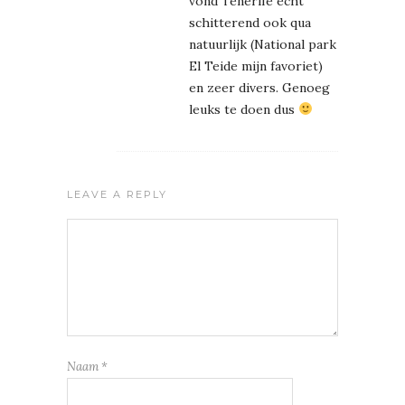
vond Tenerife echt
schitterend ook qua
natuurlijk (National park
El Teide mijn favoriet)
en zeer divers. Genoeg
leuks te doen dus
LEAVE A REPLY
Naam
*