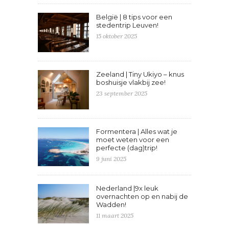
België | 8 tips voor een
stedentrip Leuven!
15 oktober 2025
Zeeland | Tiny Ukiyo – knus
boshuisje vlakbij zee!
23 september 2025
Formentera | Alles wat je
moet weten voor een
perfecte (dag)trip!
9 juni 2025
Nederland |9x leuk
overnachten op en nabij de
Wadden!
11 maart 2025